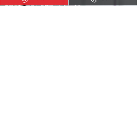
当前位置：
首页
>
新闻中心
>
行业动态
2G物联网向NB-IoT+4G+5G切换，预计五年内完成
发布日期：2020-08-20 访问量：39451 来源：飞象网
蜂窝物联网的发展其实是受移动通信网络发展影响，未来几年蜂窝物
联网会从2G连接为主向NB-IoT+4G连接切换，但是切换过程非一蹴而
就，需要通过NB-IoT和LTE Cat.1互补的产品迭代实现平滑迁移。
根据Counterpoint数据显示：2020年之前蜂窝物联网连接数存量和
新增部分大多数均来自于2G物联网，到2025年2G/3G物联网连接数已接
近忽略不计。