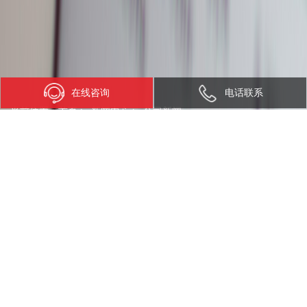
在线咨询
电话联系
当前位置：
首页
>
新闻中心
>
公司新闻
当顶流Clawdbot遇上AIMO，个人AI Agent迎
来“实体化”革命！
发布日期：2026-02-02 访问量：4062 来源：pp电子模拟器官网智能
2026年开年，AI圈被一匹黑马彻底点燃——开源智能体Clawdbot（已更
名OpenClaw）凭借“本地优先+全场景执行”的颠覆性体验，迅速成为开发
者与科技爱好者追捧的焦点。它打破了传统AI仅能“对话”的局限，通过连
接本地系统与多终端工具，实现从信息交互到物理执行的跨越，让“个人